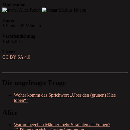
Moderation
Alice Reich
Markus Knapp
Dauer
1 Stunde 28 Minuten
Veröffentlichung
15.08.2017
Lizenz
CC BY SA 4.0
Die ungefragte Frage
Woher kommt das Sprichwort „Über den (grünen) Klee
loben“?
Alice
Warum begehen Männer mehr Straftaten als Frauen?
12 Dinge um sich selbst aufzumuntern